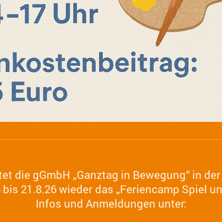
etet die gGmbH „Ganztag in Bewegung“ in d
 bis 21.8.26 wieder das „Feriencamp Spiel un
Infos und Anmeldungen unter: