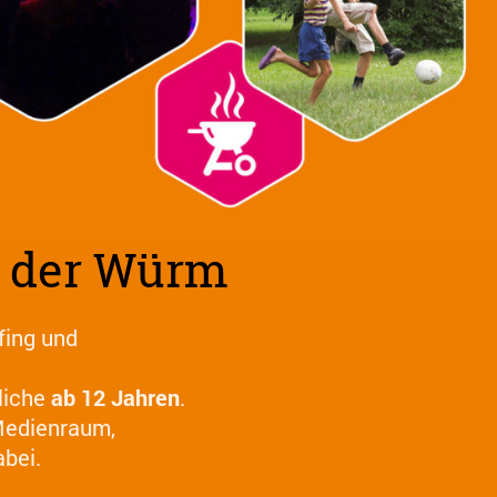
n der Würm
fing und
dliche
ab 12 Jahren
.
Medienraum,
abei.