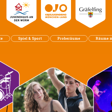
te
Spiel & Sport
Proberäume
Räume m